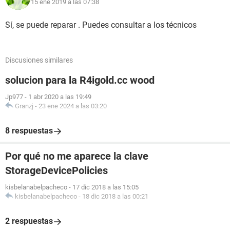
15 ene 2019 a las 07:38
Sí, se puede reparar . Puedes consultar a los técnicos
Discusiones similares
solucion para la R4igold.cc wood
Jp977
-
1 abr 2020 a las 19:49
Granzj
-
23 ene 2024 a las 03:20
8 respuestas
Por qué no me aparece la clave
StorageDevicePolicies
kisbelanabelpacheco
-
17 dic 2018 a las 15:05
kisbelanabelpacheco
-
18 dic 2018 a las 00:21
2 respuestas