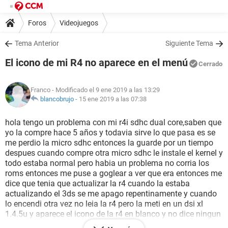
Foros
Videojuegos
Tema Anterior
Siguiente Tema
El icono de mi R4 no aparece en el menú
Cerrado
Franco
- Modificado el 9 ene 2019 a las 13:29
blancobrujo
-
15 ene 2019 a las 07:38
hola tengo un problema con mi r4i sdhc dual core,saben que
yo la compre hace 5 años y todavia sirve lo que pasa es se
me perdio la micro sdhc entonces la guarde por un tiempo
despues cuando compre otra micro sdhc le instale el kernel y
todo estaba normal pero habia un problema no corria los
roms entonces me puse a goglear a ver que era entonces me
dice que tenia que actualizar la r4 cuando la estaba
actualizando el 3ds se me apago repentinamente y cuando
lo encendi otra vez no leia la r4 pero la meti en un dsi xl
1.4.5u y aparece el icono de la r4 en blanco y no dice ningun
nombre y no la puedo abrir porque el dsi xl no es compatible