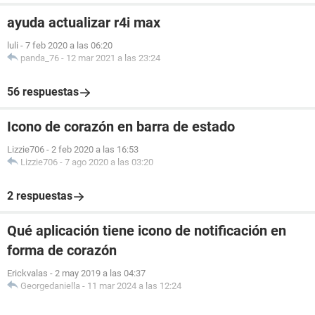
ayuda actualizar r4i max
luli
-
7 feb 2020 a las 06:20
panda_76
-
12 mar 2021 a las 23:24
56 respuestas
Icono de corazón en barra de estado
Lizzie706
-
2 feb 2020 a las 16:53
Lizzie706
-
7 ago 2020 a las 03:20
2 respuestas
Qué aplicación tiene icono de notificación en
forma de corazón
Erickvalas
-
2 may 2019 a las 04:37
Georgedaniella
-
11 mar 2024 a las 12:24