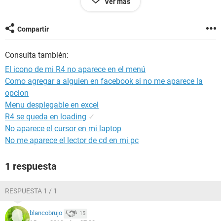
Ver más
con la r4 que paso? se puede reparar? ayudenme
Compartir
Configuración:
Windows / Chrome 3.0.195.38
Consulta también:
El icono de mi R4 no aparece en el menú
Como agregar a alguien en facebook si no me aparece la
opcion
Menu desplegable en excel
R4 se queda en loading
✓
No aparece el cursor en mi laptop
No me aparece el lector de cd en mi pc
1 respuesta
RESPUESTA 1 / 1
blancobrujo
15