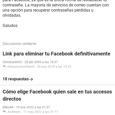
contraseña. La mayoría de servicios de correo cuentan con
una opción para recuperar contraseñas perdidas u
olvidadas.
Saludos.
Discusiones similares
Link para eliminar tu Facebook definitivamente
ChristianM33
-
28 abr 2009 a las 19:37
eliasasumumbami
-
20 ene 2018 a las 13:23
18 respuestas
Cómo elige Facebook quien sale en tus accesos
directos
Bilbo84
-
10 ene 2022 a las 01:31
Andream
-
11 may 2022 a las 21:17