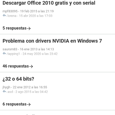
Descargar Office 2010 gratis y con serial
mpf83095
-
19 feb 2015 a las 21:19
lorena
-
15 abr 2020 a las 17:03
5 respuestas
Problema con drivers NVIDIA en Windows 7
saurom83
-
16 ene 2013 a las 14:13
tapping1
-
24 may 2020 a las 23:42
46 respuestas
¿32 o 64 bits?
jhygh
-
22 ene 2012 a las 16:55
asd
-
2 ago 2015 a las 04:42
6 respuestas