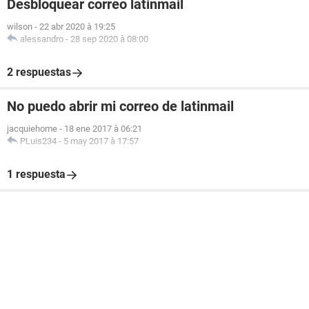
Desbloquear correo latinmail
wilson
-
22 abr 2020 à 19:25
alessandro
-
28 sep 2020 à 08:00
2 respuestas
No puedo abrir mi correo de latinmail
jacquiehome
-
18 ene 2017 à 06:21
PLuis234
-
5 may 2017 à 17:57
1 respuesta