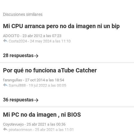
Discusiones similares
Mi CPU arranca pero no da imagen ni un bip
ADOCITO
-
23 abr 2012 a las 07:23
Costa2024
-
24 may 2024 a las 11:10
28 respuestas
Por qué no funciona aTube Catcher
farangullas
-
27 oct 2014 a las 18:54
Samul888
-
19 jul 2022 a las 00:05
36 respuestas
Mi PC no da imagen , ni BIOS
Coyotevuejo
-
25 abr 2021 a las 00:36
piratacrimson
-
25 abr 2021 a las 11:01