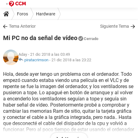
Foros
Hardware
Tema Anterior
Siguiente Tema
Mi PC no da señal de vídeo
Cerrado
Aday
- 21 dic 2018 a las 03:49
piratacrimson
-
21 dic 2018 a las 23:22
Hola, desde ayer tengo un problema con el ordenador. Todo
empezó cuando estaba viendo una película en el VLC y de
repente se fue la imagen del ordenador, y los ventiladores se
pusieron a tope. Lo apagué en botón de arranque y al volver
a encenderlo los ventiladores seguían a tope y seguía sin
haber señal de vídeo. Posteriormente probé a comprobar y
cambiar las memorias Ram de sitio, quitar la tarjeta gráfica
y conectar el cable a la gráfica integrada, pero nada.. Hasta
que desconecté el cable del disipador de la cpu y volvió a
funcionar. Pero al poco tiempo de estar usando el ordenador
de nuevo, saltó un pantallazo color verde intenso, y a los