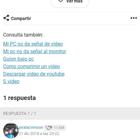
Ver más
pocos segundos volvió a quedarse sin señal de vídeo, y los
ventiladores a tope de nuevo, es decir, lo que pasó al
principio. No tengo ni idea de qué puede ser, ya que el pitido
Compartir
del speaker suena normal, un beep normal, pero no se
detecta imagen y los ventiladores van a tope. Gracias
Consulta también:
Mi PC no da señal de vídeo
Mi pc no da señal al monitor
Configuración:
Android / Chrome 71.0.3578.99
Guion bajo pc
Como comprimir un video
Descargar video de youtube
S video
1 respuesta
RESPUESTA 1 / 1
piratacrimson
11.636
21 dic 2018 a las 23:22