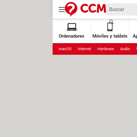
Ordenadores
Móviles y tablets
Ap
macOS
Internet
Hardware
Audio