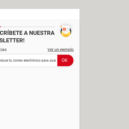
SCRÍBETE A NUESTRA
SLETTER!
cias
Ver un ejemplo