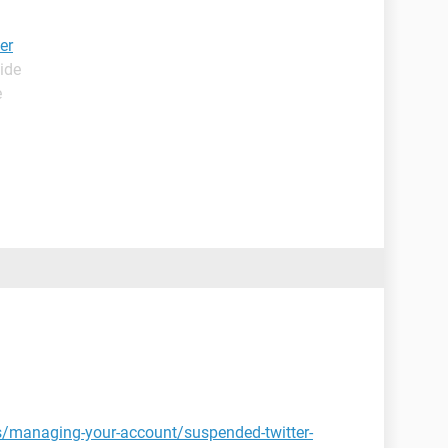
er
ide
e
es/managing-your-account/suspended-twitter-