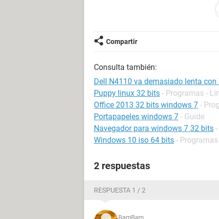
¿Me podrian recomendar alguna sol
¿Es recomendable cambiarlo a Wind
Gracias
Compartir
Consulta también:
Dell N4110 va demasiado lenta con
Puppy linux 32 bits
- Programas - Li
Office 2013 32 bits windows 7
- Pro
Portapapeles windows 7
- Guide
Navegador para windows 7 32 bits
-
Windows 10 iso 64 bits
- Programas
2 respuestas
RESPUESTA 1 / 2
BamBam