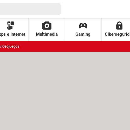
ps e Internet
Multimedia
Gaming
Cibersegurid
Videojuegos