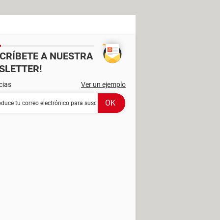
SCRÍBETE A NUESTRA
SLETTER!
cias
Ver un ejemplo