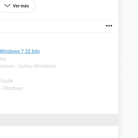
ución para mi problema?
Ver más
ows 7 de 64 bits?
 Windows 7 32 bits
nux
gramas - Suites ofimáticas
 Guide
 - Windows