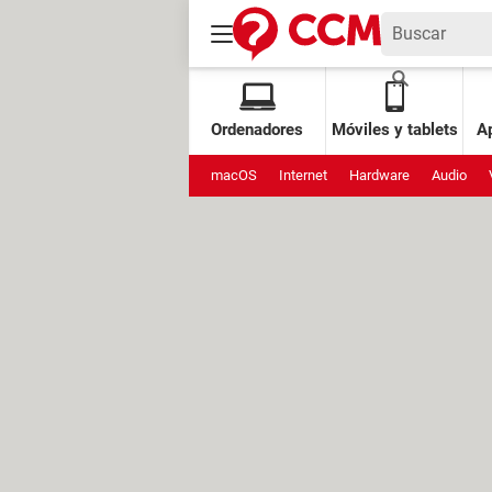
Ordenadores
Móviles y tablets
Ap
macOS
Internet
Hardware
Audio