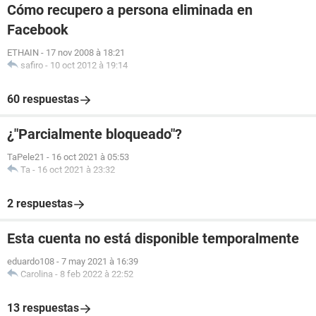
Cómo recupero a persona eliminada en
Facebook
ETHAIN
-
17 nov 2008 à 18:21
safiro
-
10 oct 2012 à 19:14
60 respuestas
¿"Parcialmente bloqueado"?
TaPele21
-
16 oct 2021 à 05:53
Ta
-
16 oct 2021 à 23:32
2 respuestas
Esta cuenta no está disponible temporalmente
eduardo108
-
7 may 2021 à 16:39
Carolina
-
8 feb 2022 à 22:52
13 respuestas