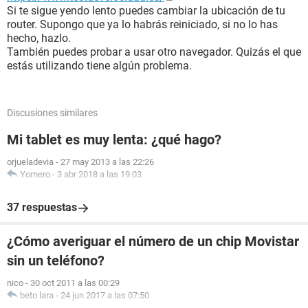
Si te sigue yendo lento puedes cambiar la ubicación de tu
router. Supongo que ya lo habrás reiniciado, si no lo has
hecho, hazlo.
También puedes probar a usar otro navegador. Quizás el que
estás utilizando tiene algún problema.
Discusiones similares
Mi tablet es muy lenta: ¿qué hago?
orjueladevia
-
27 may 2013 a las 22:26
Yomero
-
3 abr 2018 a las 19:03
37 respuestas
¿Cómo averiguar el número de un chip Movistar
sin un teléfono?
nico
-
30 oct 2011 a las 00:29
beto lara
-
24 jun 2017 a las 07:50