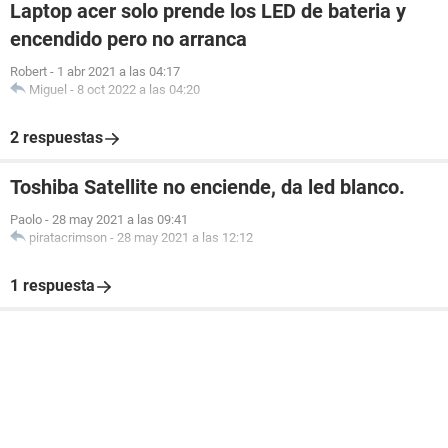
Laptop acer solo prende los LED de bateria y
encendido pero no arranca
Robert
-
1 abr 2021 a las 04:17
Miguel
-
8 oct 2022 a las 04:20
2 respuestas
Toshiba Satellite no enciende, da led blanco.
Paolo
-
28 may 2021 a las 09:41
piratacrimson
-
28 may 2021 a las 12:12
1 respuesta