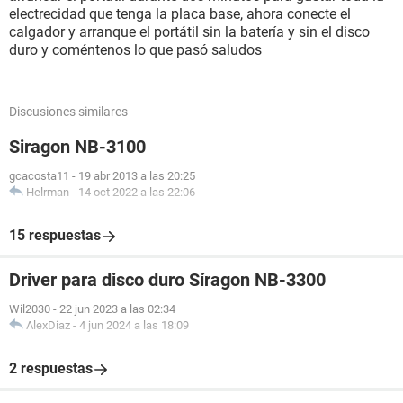
electrecidad que tenga la placa base, ahora conecte el
calgador y arranque el portátil sin la batería y sin el disco
duro y coméntenos lo que pasó saludos
Discusiones similares
Siragon NB-3100
gcacosta11
-
19 abr 2013 a las 20:25
Helrman
-
14 oct 2022 a las 22:06
15 respuestas
Driver para disco duro Síragon NB-3300
Wil2030
-
22 jun 2023 a las 02:34
AlexDiaz
-
4 jun 2024 a las 18:09
2 respuestas