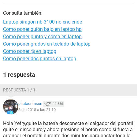
Consulta también:
Laptop siragon nb 3100 no enciende
Como poner guión bajo en laptop hp
Como poner punto y coma en laptop
Como poner grados en teclado de laptop
Como poner @ en laptop
Como poner dos puntos en laptop
1 respuesta
RESPUESTA 1 / 1
piratacrimson
11.636
6 dic 2018 a las 21:10
Hola Yefry,quite la batería desconecte el calgador del portátil
quite el disco duro,y ahora presióne el botón como si fuera a
arrancar el portátil durante dos minutos para gastar toda la