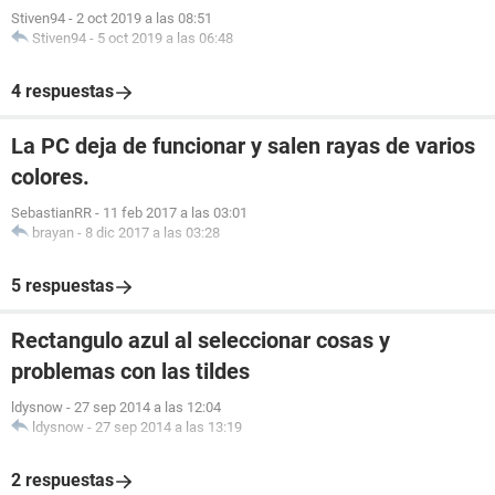
Stiven94
-
2 oct 2019 a las 08:51
Stiven94
-
5 oct 2019 a las 06:48
4 respuestas
La PC deja de funcionar y salen rayas de varios
colores.
SebastianRR
-
11 feb 2017 a las 03:01
brayan
-
8 dic 2017 a las 03:28
5 respuestas
Rectangulo azul al seleccionar cosas y
problemas con las tildes
ldysnow
-
27 sep 2014 a las 12:04
ldysnow
-
27 sep 2014 a las 13:19
2 respuestas