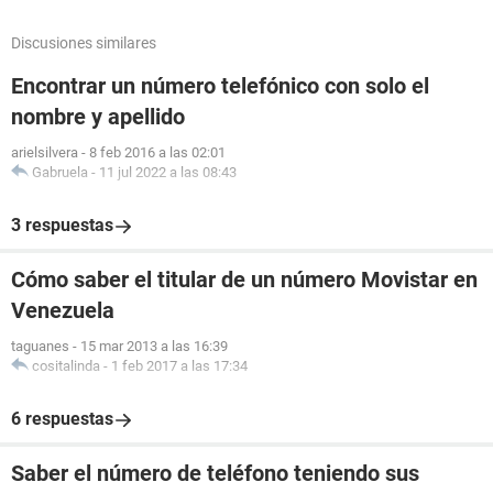
Discusiones similares
Encontrar un número telefónico con solo el
nombre y apellido
arielsilvera
-
8 feb 2016 a las 02:01
Gabruela
-
11 jul 2022 a las 08:43
3 respuestas
Cómo saber el titular de un número Movistar en
Venezuela
taguanes
-
15 mar 2013 a las 16:39
cositalinda
-
1 feb 2017 a las 17:34
6 respuestas
Saber el número de teléfono teniendo sus