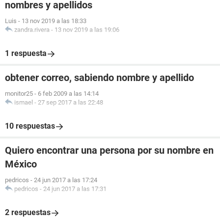
nombres y apellidos
Luis
-
13 nov 2019 a las 18:33
zandra.rivera
-
13 nov 2019 a las 19:06
1 respuesta
obtener correo, sabiendo nombre y apellido
monitor25
-
6 feb 2009 a las 14:14
ismael
-
27 sep 2017 a las 22:48
10 respuestas
Quiero encontrar una persona por su nombre en
México
pedricos
-
24 jun 2017 a las 17:24
pedricos
-
24 jun 2017 a las 17:31
2 respuestas