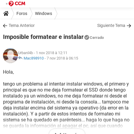
Foros
Windows
Tema Anterior
Siguiente Tema
Imposible formatear e instalar
Cerrado
Urbanl4b
- 1 nov 2018 à 12:11
Mac898910
-
7 nov 2018 à 06:15
Hola,
tengo un problema al intentar instalar windows, el primero y
principal es que no me deja formatear el SSD donde tengo
instalado ya un windows, no me deja formatear ni desde el
programa de instalación, ni desde la consola... tampoco me
deja instalar encima del sistema ya operativo (da error en la
instalación). Y a partir de estos intentos de formateo mi
sistema se ha quedado en paréntesis... haga lo que haga no
se guarda la información al apagar el pc, así que cuando
enciendo el pc, todo esta como cuando inicié el sistema