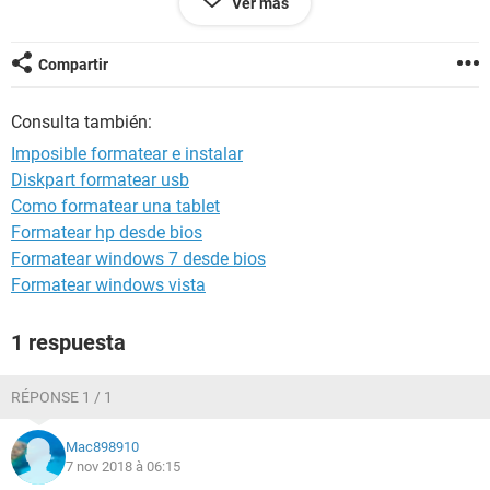
Ver más
después de los intentos de formateo ¿alguna idea de que
puedo hacer? gracias.
Compartir
Consulta también:
Imposible formatear e instalar
Diskpart formatear usb
Como formatear una tablet
Formatear hp desde bios
Formatear windows 7 desde bios
Formatear windows vista
1 respuesta
RÉPONSE 1 / 1
Mac898910
7 nov 2018 à 06:15