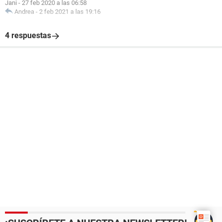
Jani
-
27 feb 2020 a las 06:58
Andrea
-
2 feb 2021 a las 19:16
4 respuestas