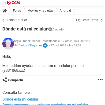
Foros
Móviles y tabletas
Android
Tema Anterior
Siguiente Tema
Dónde está mi celular
Cerrado
SrgioJimnezSnchez
- Modificado el 17 oct 2018 a las 22:51
Carlos Villagómez
-
17 oct 2018 a las 22:51
Hola,
Me podrían ayudar a encontrar mi celular perdido
(9331068xxx)
Compartir
Consulta también:
Dónde está mi celular
Donde encuentro los enlaces copiados en mi celular