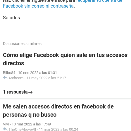
Haz clic en el siguiente enlace para
recuperar tu cuenta de
Facebook sin correo ni contraseña
.
Saludos
Discusiones similares
Cómo elige Facebook quien sale en tus accesos
directos
Bilbo84
-
10 ene 2022 a las 01:31
Andream
-
11 may 2022 a las 21:17
1 respuesta
Me salen accesos directos en facebook de
personas q no busco
Vivi
-
10 mar 2022 a las 17:49
TheOneAboveAll
-
11 mar 2022 a las 00:24