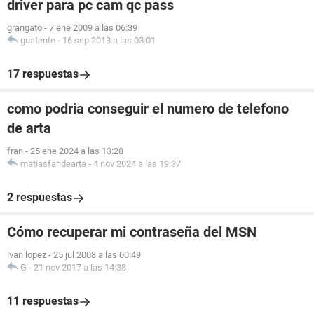
driver para pc cam qc pass
grangato
-
7 ene 2009 a las 06:39
guatente
-
16 sep 2013 a las 03:01
17 respuestas
como podria conseguir el numero de telefono
de arta
fran
-
25 ene 2024 a las 13:28
matiasfandearta
-
4 nov 2024 a las 19:37
2 respuestas
Cómo recuperar mi contraseña del MSN
ivan lopez
-
25 jul 2008 a las 00:49
G
-
21 nov 2017 a las 14:38
11 respuestas