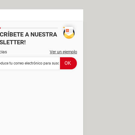
SCRÍBETE A NUESTRA
SLETTER!
cias
Ver un ejemplo