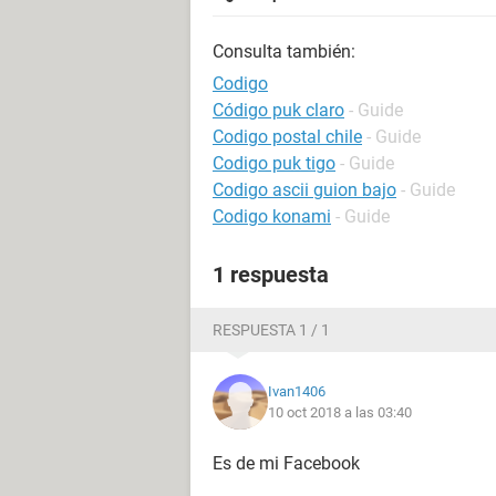
Consulta también:
Codigo
Código puk claro
- Guide
Codigo postal chile
- Guide
Codigo puk tigo
- Guide
Codigo ascii guion bajo
- Guide
Codigo konami
- Guide
1 respuesta
RESPUESTA 1 / 1
Ivan1406
10 oct 2018 a las 03:40
Es de mi Facebook