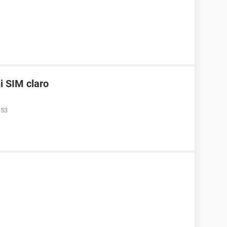
i SIM claro
:53