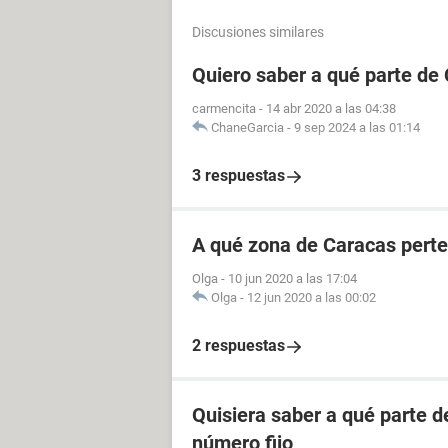
Discusiones similares
Quiero saber a qué parte de
carmencita
-
14 abr 2020 a las 04:38
ChaneGarcia
-
9 sep 2024 a las 01:14
3 respuestas
A qué zona de Caracas perte
Olga
-
10 jun 2020 a las 17:04
Olga
-
12 jun 2020 a las 00:02
2 respuestas
Quisiera saber a qué parte 
número fijo