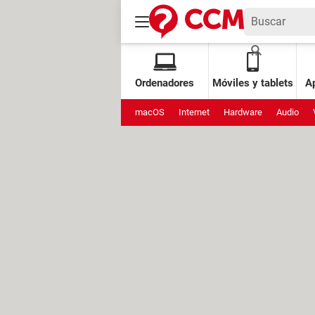
Ordenadores
Móviles y tablets
Ap
macOS
Internet
Hardware
Audio