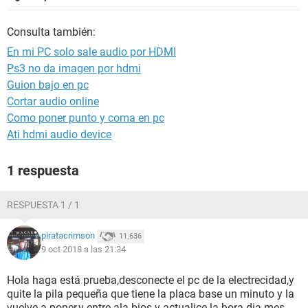
Consulta también:
En mi PC solo sale audio por HDMI
Ps3 no da imagen por hdmi
Guion bajo en pc
Cortar audio online
Como poner punto y coma en pc
Ati hdmi audio device
1 respuesta
RESPUESTA 1 / 1
piratacrimson
11.636
9 oct 2018 a las 21:34
Hola haga está prueba,desconecte el pc de la electrecidad,y
quite la pila pequeña que tiene la placa base un minuto y la
vuelve a poner,y entre ala bios y actualice la hora dia mes