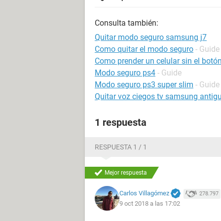
Consulta también:
Quitar modo seguro samsung j7
Como quitar el modo seguro
- Guide
Como prender un celular sin el bot
Modo seguro ps4
- Guide
Modo seguro ps3 super slim
- Guide
Quitar voz ciegos tv samsung antig
1 respuesta
RESPUESTA 1 / 1
Mejor respuesta
Carlos Villagómez
278.797
9 oct 2018 a las 17:02