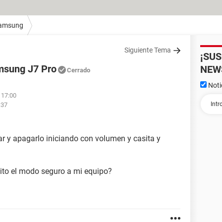
amsung
Siguiente Tema
¡SU
msung J7 Pro
NEW
Cerrado
Noti
 17:00
:37
iar y apagarlo iniciando con volumen y casita y
ito el modo seguro a mi equipo?