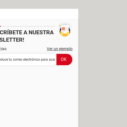
SCRÍBETE A NUESTRA
SLETTER!
cias
Ver un ejemplo