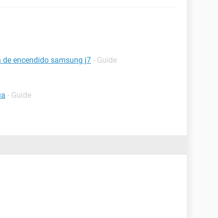
ón de encendido samsung j7
- Guide
ua
- Guide