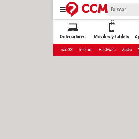
Ordenadores
Móviles y tablets
Ap
macOS
Internet
Hardware
Audio