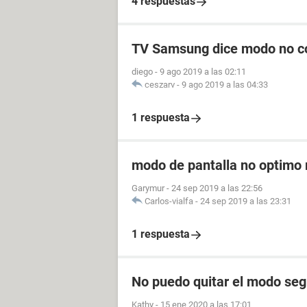
4 respuestas
TV Samsung dice modo no c
diego
-
9 ago 2019 a las 02:11
ceszarv
-
9 ago 2019 a las 04:33
1 respuesta
modo de pantalla no optim
Garymur
-
24 sep 2019 a las 22:56
Carlos-vialfa
-
24 sep 2019 a las 23:31
1 respuesta
No puedo quitar el modo se
Kathy
-
15 ene 2020 a las 17:01