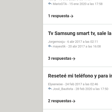
MarioGTA
-
15 ene 2020 a las 17:58
1 respuesta
Tv Samsung smart tv, sale la 
Jorgemosju
-
6 abr 2017 a las 02:11
mayestik
-
20 abr 2017 a las 16:08
3 respuestas
Reseteé mi teléfono y para i
Elyxeneixe
-
24 feb 2017 a las 02:46
José_Bautista
-
28 feb 2020 a las 17:50
2 respuestas