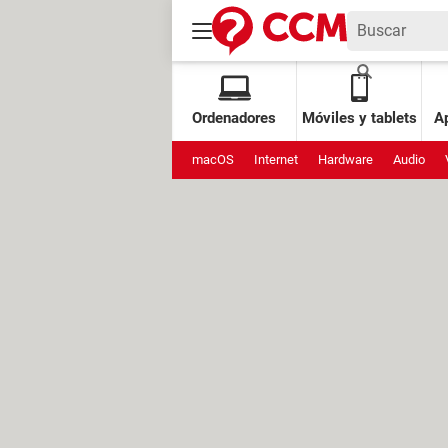
Ordenadores
Móviles y tablets
Ap
macOS
Internet
Hardware
Audio