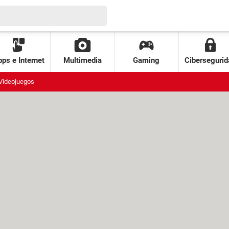
ps e Internet
Multimedia
Gaming
Cibersegurid
Videojuegos