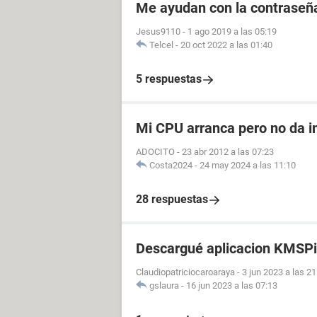
Me ayudan con la contraseña
Jesus9110
-
1 ago 2019 a las 05:19
Telcel
-
20 oct 2022 a las 01:40
5 respuestas
Mi CPU arranca pero no da i
ADOCITO
-
23 abr 2012 a las 07:23
Costa2024
-
24 may 2024 a las 11:10
28 respuestas
Descargué aplicacion KMSPi
Claudiopatriciocaroaraya
-
3 jun 2023 a las 21
gslaura
-
16 jun 2023 a las 07:13