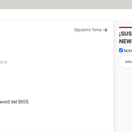
Siguiente Tema
¡SU
NEW
Noti
15:10
sword del BIOS.