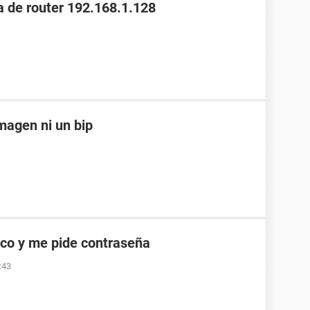
 de router 192.168.1.128
magen ni un bip
co y me pide contraseña
:43