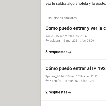
vez le saldra algo anotela y la pos
Discusiones similares
Como puedo entrar y ver la c
Wieie
-
15 sep 2020 a las 21:06
gslaura
-
13 mar 2021 a las 04:09
3 respuestas
Cómo puedo entrar al IP 192
Tp-Link_AB16
-
16 sep 2019 a las 21:21
Yennifer
-
25 mar 2020 a las 17:42
2 respuestas