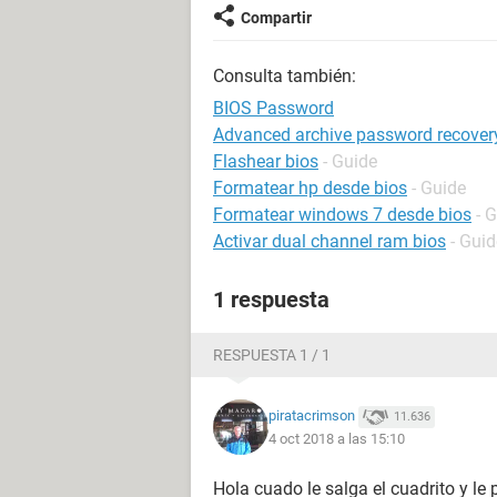
Compartir
Consulta también:
BIOS Password
Advanced archive password recover
Flashear bios
- Guide
Formatear hp desde bios
- Guide
Formatear windows 7 desde bios
- 
Activar dual channel ram bios
- Guid
1 respuesta
RESPUESTA 1 / 1
piratacrimson
11.636
4 oct 2018 a las 15:10
Hola cuado le salga el cuadrito y le 