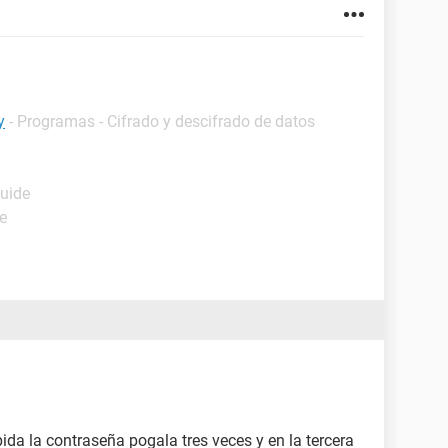
y
- Programas - Cifrado y descifrado de datos
Guide
e
pida la contraseña pogala tres veces y en la tercera