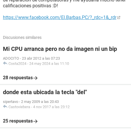
calificaciones positivas :D!
https://www.facebook.com/El.Barbas.PC/?_rdc=1&_rdr
Discusiones similares
Mi CPU arranca pero no da imagen ni un bip
ADOCITO
-
23 abr 2012 a las 07:23
Costa2024
-
24 may 2024 a las 11:10
28 respuestas
donde esta ubicada la tecla "del"
sipertavo
-
2 may 2009 a las 20:43
Castoviebera
-
4 nov 2017 a las 23:12
25 respuestas