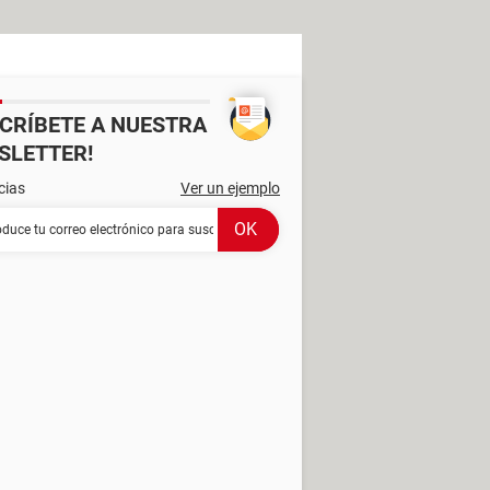
SCRÍBETE A NUESTRA
SLETTER!
cias
Ver un ejemplo