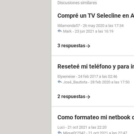
Discusiones similares
Compré un TV Selecline en Al
lililamonda57
-
26 may 2020 a las 17:34
Mark
-
23 jun 2021 a las 16:19
3 respuestas
Reseteé mi teléfono y para i
Elyxeneixe
-
24 feb 2017 a las 02:46
José_Bautista
-
28 feb 2020 a las 17:50
2 respuestas
Como formateo mi netbook d
Luci
-
21 oct 2021 a las 22:20
MiguelY2542
-
21 oct 2021 a las 22:47