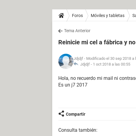
Foros
Móviles y tabletas
S
Tema Anterior
Reinicie mi cel a fábrica y n
Jdjdjf
- Modificado el 30 sep 2018 a 
Jdjdjf -
1 oct 2018 a las 00:55
Hola, no recuerdo mi mail ni contra
Es un j7 2017
Compartir
Consulta también: