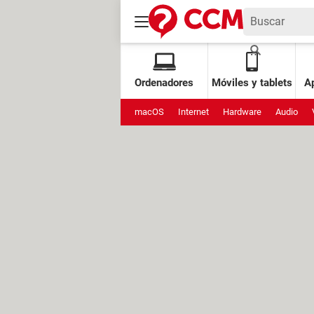
Ordenadores
Móviles y tablets
Ap
macOS
Internet
Hardware
Audio