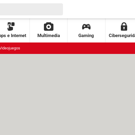
ps e Internet
Multimedia
Gaming
Cibersegurid
Videojuegos