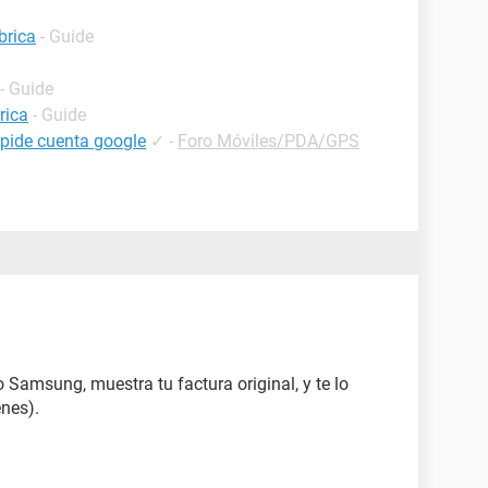
brica
- Guide
- Guide
rica
- Guide
 pide cuenta google
✓
-
Foro Móviles/PDA/GPS
o Samsung, muestra tu factura original, y te lo
enes).