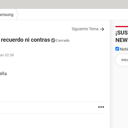
amsung
Siguiente Tema
¡SU
o recuerdo ni contras
NEW
Cerrado
Noti
las 02:38
seña