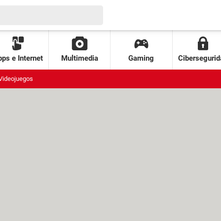
ps e Internet
Multimedia
Gaming
Cibersegurid
Videojuegos