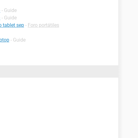
p
- Guide
p
- Guide
 tablet sep
-
Foro portátiles
ptop
- Guide