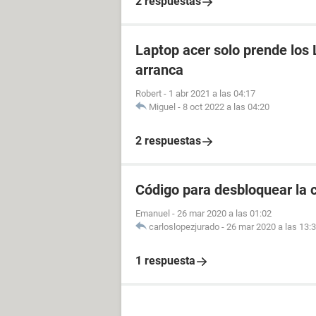
2 respuestas
Laptop acer solo prende los 
arranca
Robert
-
1 abr 2021 a las 04:17
Miguel
-
8 oct 2022 a las 04:20
2 respuestas
Código para desbloquear la 
Emanuel
-
26 mar 2020 a las 01:02
carloslopezjurado
-
26 mar 2020 a las 13:
1 respuesta