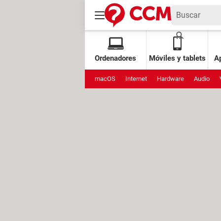
Ordenadores
Móviles y tablets
Ap
macOS
Internet
Hardware
Audio