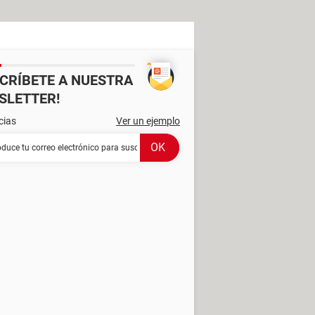
SCRÍBETE A NUESTRA
SLETTER!
cias
Ver un ejemplo