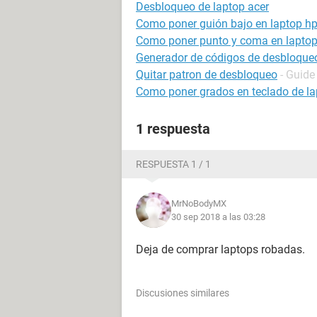
Desbloqueo de laptop acer
Como poner guión bajo en laptop h
Como poner punto y coma en lapto
Generador de códigos de desbloqueo
Quitar patron de desbloqueo
- Guide
Como poner grados en teclado de la
1 respuesta
RESPUESTA 1 / 1
MrNoBodyMX
30 sep 2018 a las 03:28
Deja de comprar laptops robadas.
Discusiones similares