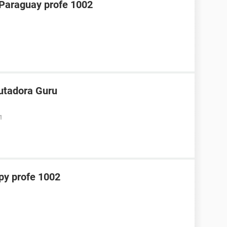
araguay profe 1002
utadora Guru
1
y profe 1002