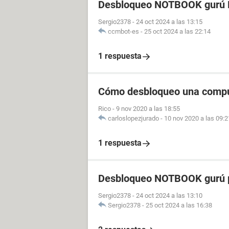
Desbloqueo NOTBOOK gurú P
Sergio2378
-
24 oct 2024 a las 13:15
ccmbot-es
-
25 oct 2024 a las 22:14
1 respuesta
Cómo desbloqueo una comp
Rico
-
9 nov 2020 a las 18:55
carloslopezjurado
-
10 nov 2020 a las 09:2
1 respuesta
Desbloqueo NOTBOOK gurú p
Sergio2378
-
24 oct 2024 a las 13:10
Sergio2378
-
25 oct 2024 a las 16:38