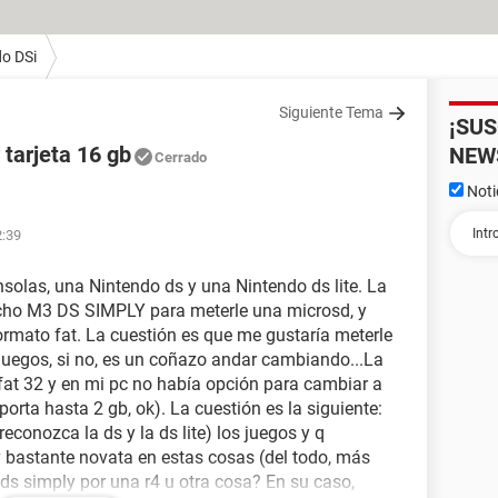
o DSi
Siguiente Tema
¡SU
 tarjeta 16 gb
NEW
Cerrado
Noti
2:39
olas, una Nintendo ds y una Nintendo ds lite. La
rtucho M3 DS SIMPLY para meterle una microsd, y
ormato fat. La cuestión es que me gustaría meterle
juegos, si no, es un coñazo andar cambiando...La
 fat 32 y en mi pc no había opción para cambiar a
oporta hasta 2 gb, ok). La cuestión es la siguiente:
econozca la ds y la ds lite) los juegos y q
 bastante novata en estas cosas (del todo, más
ds simply por una r4 u otra cosa? En su caso,