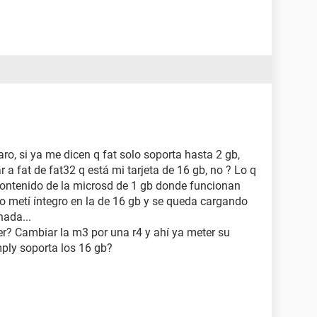
laro, si ya me dicen q fat solo soporta hasta 2 gb,
 fat de fat32 q está mi tarjeta de 16 gb, no ? Lo q
contenido de la microsd de 1 gb donde funcionan
lo metí íntegro en la de 16 gb y se queda cargando
nada...
er? Cambiar la m3 por una r4 y ahí ya meter su
mply soporta los 16 gb?