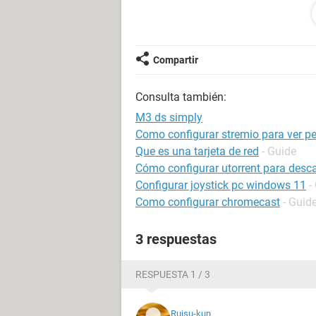
necesito bajar algún driver específ
bien por dónde empezar...O si algui
expliquen estas cosas a nivel básico,
nada, ni idea.
Compartir
Consulta también:
M3 ds simply
Como configurar stremio para ver pe
Que es una tarjeta de red
- Guide
Cómo configurar utorrent para desc
Configurar joystick pc windows 11
-
Como configurar chromecast
- Guid
3 respuestas
RESPUESTA 1 / 3
Ruisu-kun