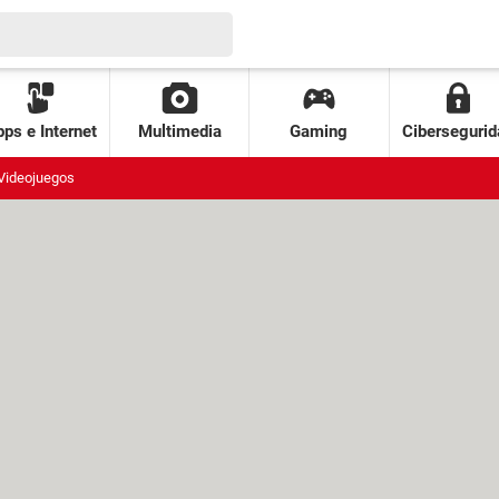
ps e Internet
Multimedia
Gaming
Cibersegurid
Videojuegos