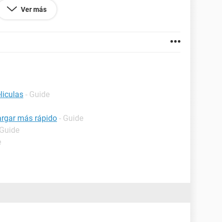
ico? o programa? Perdonad, pero ya veis, no sé muy
Ver más
en me puede facilitar alguna web donde se
 desde el inicio...lo agradezco...lo he buscado y
liculas
- Guide
argar más rápido
- Guide
 Guide
e