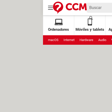
Ordenadores
Móviles y tablets
Ap
macOS
Internet
Hardware
Audio