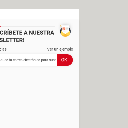
SCRÍBETE A NUESTRA
SLETTER!
cias
Ver un ejemplo