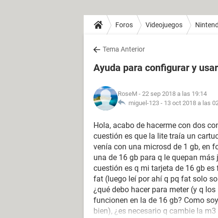
Foros
Videojuegos
Nintend
Tema Anterior
Ayuda para configurar y usar
RoseM
- 22 sep 2018 a las 19:14
miguel-123 -
13 oct 2018 a las 0
Hola, acabo de hacerme con dos cons
cuestión es que la lite traía un ca
venía con una microsd de 1 gb, en f
una de 16 gb para q le quepan más 
cuestión es q mi tarjeta de 16 gb es
fat (luego leí por ahí q pq fat solo s
¿qué debo hacer para meter (y q los r
funcionen en la de 16 gb? Como soy
bien), ¿es necesario q cambie la m3 