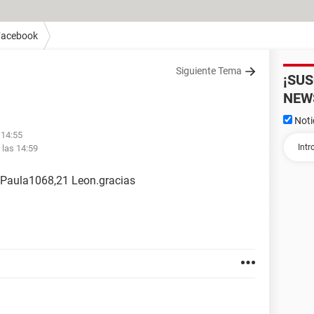
Facebook
Siguiente Tema
¡SU
NEW
Noti
 14:55
 las 14:59
a Paula1068,21 Leon.gracias