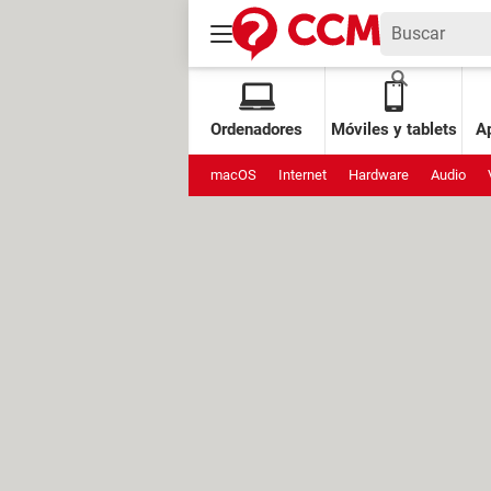
Ordenadores
Móviles y tablets
Ap
macOS
Internet
Hardware
Audio