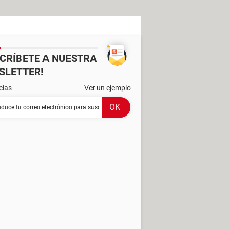
SCRÍBETE A NUESTRA
SLETTER!
cias
Ver un ejemplo