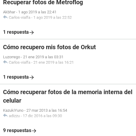
Recuperar fotos de Metroflog
Akbhar
-
1 ago 2019 a las 22:41
Carlos-vialfa
-
1 ago 2019 a las 22:52
1 respuesta
Cómo recupero mis fotos de Orkut
Luzorrego
-
21 ene 2019 a las 03:31
Carlos-vialfa
-
21 ene 2019 a las 16:21
1 respuesta
Cómo recuperar fotos de la memoria interna del
celular
KazukiYuno
-
27 mar 2013 a las 16:54
adizzu
-
17 dic 2016 a las 09:30
9 respuestas