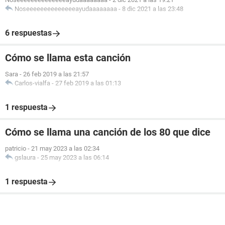
Noseeeeeeeeeeeeeeayudaaaaaaaa
-
8 dic 2021 a las 23:48
6 respuestas
Cómo se llama esta canción
Sara
-
26 feb 2019 a las 21:57
Carlos-vialfa
-
27 feb 2019 a las 01:13
1 respuesta
Cómo se llama una canción de los 80 que dice
patricio
-
21 may 2023 a las 02:34
gslaura
-
25 may 2023 a las 06:14
1 respuesta