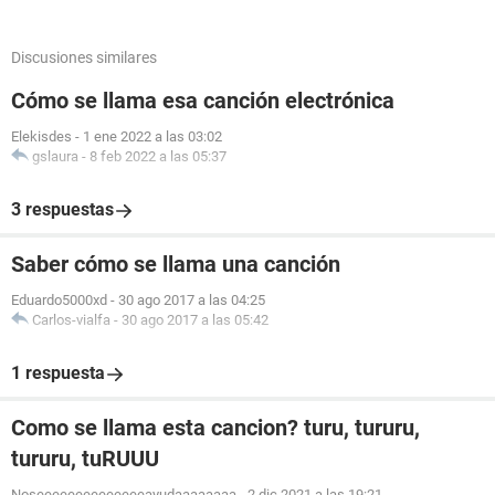
Discusiones similares
Cómo se llama esa canción electrónica
Elekisdes
-
1 ene 2022 a las 03:02
gslaura
-
8 feb 2022 a las 05:37
3 respuestas
Saber cómo se llama una canción
Eduardo5000xd
-
30 ago 2017 a las 04:25
Carlos-vialfa
-
30 ago 2017 a las 05:42
1 respuesta
Como se llama esta cancion? turu, tururu,
tururu, tuRUUU
Noseeeeeeeeeeeeeeayudaaaaaaaa
-
2 dic 2021 a las 19:21