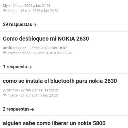
Myn
-
24 sep 2009 a las 21:23
berna
-
16 mar 2016 a las 08:51
29 respuestas
Como desbloqueo mi NOKIA 2630
AmilRodriguez
-
17 ene 2018 a las 18:07
piratacrimson
-
17 ene 2018 a las 20:24
1 respuesta
como se instala el bluetooth para nokia 2630
yuderimo
-
22 feb 2010 a las 22:52
fuelte
-
21 abr 2010 a las 23:28
2 respuestas
alguien sabe como liberar un nokia 5800