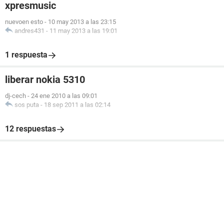
xpresmusic
nuevoen esto
-
10 may 2013 a las 23:15
andres431
-
11 may 2013 a las 19:01
1 respuesta
liberar nokia 5310
dj-cech
-
24 ene 2010 a las 09:01
sos puta
-
18 sep 2011 a las 02:14
12 respuestas