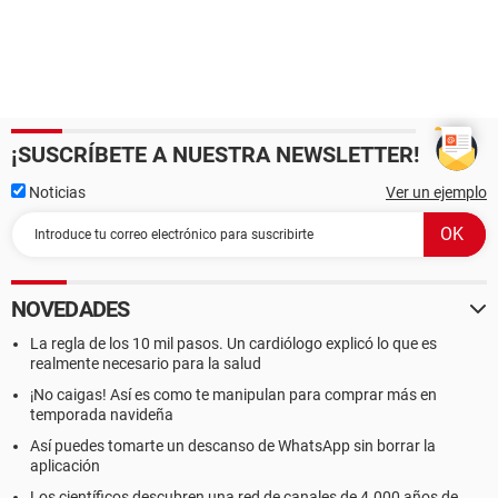
¡SUSCRÍBETE A NUESTRA NEWSLETTER!
Noticias
Ver un ejemplo
NOVEDADES
La regla de los 10 mil pasos. Un cardiólogo explicó lo que es
realmente necesario para la salud
¡No caigas! Así es como te manipulan para comprar más en
temporada navideña
Así puedes tomarte un descanso de WhatsApp sin borrar la
aplicación
Los científicos descubren una red de canales de 4.000 años de