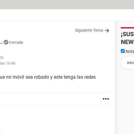
Siguiente Tema
¡SU
..
NEW
Cerrado
Noti
05
las 16:40
ue mi móvil sea robado y este tenga las redes
e