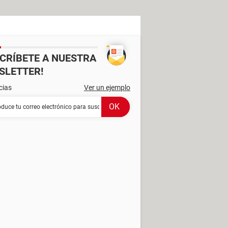
SCRÍBETE A NUESTRA
SLETTER!
cias
Ver un ejemplo