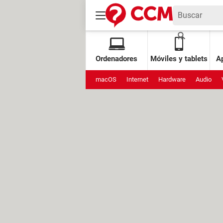
Ordenadores
Móviles y tablets
Ap
macOS
Internet
Hardware
Audio