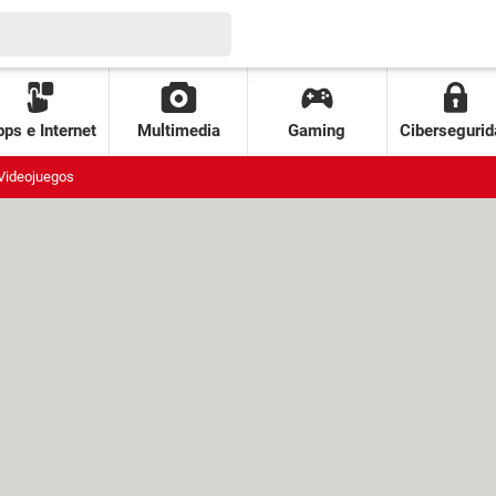
ps e Internet
Multimedia
Gaming
Cibersegurid
Videojuegos