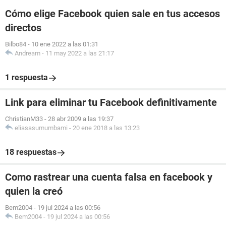
Cómo elige Facebook quien sale en tus accesos
directos
Bilbo84
-
10 ene 2022 a las 01:31
Andream
-
11 may 2022 a las 21:17
1 respuesta
Link para eliminar tu Facebook definitivamente
ChristianM33
-
28 abr 2009 a las 19:37
eliasasumumbami
-
20 ene 2018 a las 13:23
18 respuestas
Como rastrear una cuenta falsa en facebook y
quien la creó
Bem2004
-
19 jul 2024 a las 00:56
Bem2004
-
19 jul 2024 a las 00:56