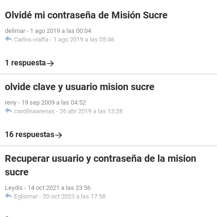
Olvidé mi contraseña de Misión Sucre
delimar
-
1 ago 2019 a las 00:04
Carlos-vialfa
-
1 ago 2019 a las 05:46
1 respuesta
olvide clave y usuario mision sucre
reny
-
19 sep 2009 a las 04:52
carolinaarenas
-
26 abr 2019 a las 13:28
16 respuestas
Recuperar usuario y contraseña de la mision
sucre
Leydis
-
14 oct 2021 a las 23:56
Eglismar
-
20 oct 2023 a las 17:58