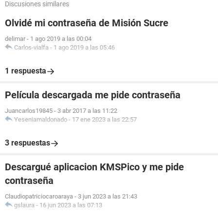
Discusiones similares
Olvidé mi contraseña de Misión Sucre
delimar
-
1 ago 2019 a las 00:04
Carlos-vialfa
-
1 ago 2019 a las 05:46
1 respuesta
Película descargada me pide contraseña
Juancarlos19845
-
3 abr 2017 a las 11:22
Yeseniamaldonado
-
17 ene 2023 a las 22:57
3 respuestas
Descargué aplicacion KMSPico y me pide
contraseña
Claudiopatriciocaroaraya
-
3 jun 2023 a las 21:43
gslaura
-
16 jun 2023 a las 07:13