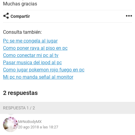
Muchas gracias
Compartir
Consulta también:
Pc se me congela al jugar
Como poner raya al piso en pc
Como conectar mi pc al tv
Pasar musica del ipod al pc
Como jugar pokemon rojo fuego en pc
Mi pc no manda señal al monitor
2 respuestas
RESPUESTA 1 / 2
MrNoBodyMX
20 ago 2018 a las 18:27