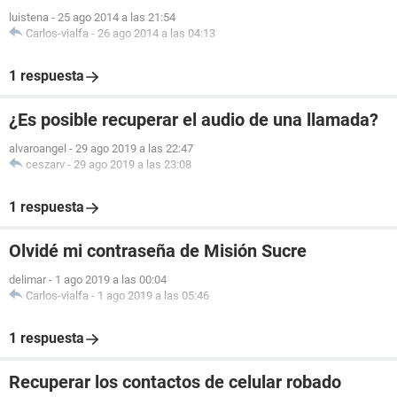
luistena
-
25 ago 2014 a las 21:54
Carlos-vialfa
-
26 ago 2014 a las 04:13
1 respuesta
¿Es posible recuperar el audio de una llamada?
alvaroangel
-
29 ago 2019 a las 22:47
ceszarv
-
29 ago 2019 a las 23:08
1 respuesta
Olvidé mi contraseña de Misión Sucre
delimar
-
1 ago 2019 a las 00:04
Carlos-vialfa
-
1 ago 2019 a las 05:46
1 respuesta
Recuperar los contactos de celular robado