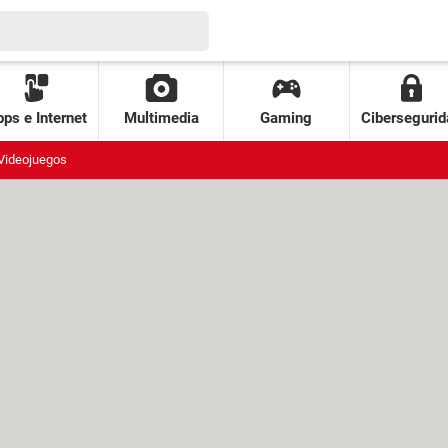
ps e Internet
Multimedia
Gaming
Cibersegurid
Videojuegos