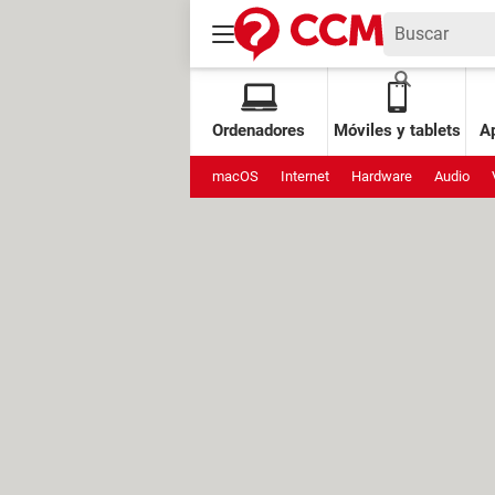
Ordenadores
Móviles y tablets
Ap
macOS
Internet
Hardware
Audio