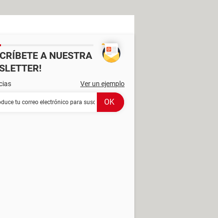
SCRÍBETE A NUESTRA
SLETTER!
cias
Ver un ejemplo