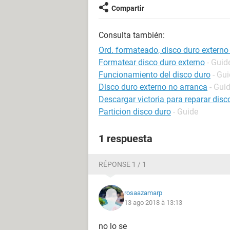
Compartir
Consulta también:
Ord. formateado, disco duro externo
Formatear disco duro externo
- Guid
Funcionamiento del disco duro
- Gu
Disco duro externo no arranca
- Gui
Descargar victoria para reparar disc
Particion disco duro
- Guide
1 respuesta
RÉPONSE 1 / 1
rosaazamarp
13 ago 2018 à 13:13
no lo se