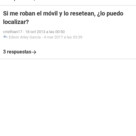
Si me roban el móvil y lo resetean, ¿lo puedo
localizar?
cristhian17
-
18 oct 2013 a las 00:50
Edwin Arley García
-
4 mar 2017 a las 03:39
3 respuestas