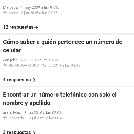
Marpy32
-
1 may 2009 a las 07:15
perez
-
2 jun 2016 a las 21:46
12 respuestas
Cómo saber a quién pertenece un número de
celular
canijobb
-
23 jul 2013 a las 20:55
RICARDOARTURO
-
1 mar 2014 a las 04:55
4 respuestas
Encontrar un número telefónico con solo el
nombre y apellido
arielsilvera
-
8 feb 2016 a las 02:01
Gabruela
-
11 jul 2022 a las 08:43
3 respuestas