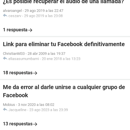
¿Es posible recuperar el audio de una llamada?
alvaroangel
-
29 ago 2019 a las 22:47
ceszarv
-
29 ago 2019 a las 23:08
1 respuesta
Link para eliminar tu Facebook definitivamente
ChristianM33
-
28 abr 2009 a las 19:37
eliasasumumbami
-
20 ene 2018 a las 13:23
18 respuestas
Me da error al darle unirse a cualquier grupo de
Facebook
Mobius
-
3 nov 2020 a las 08:02
Jacqueline
-
23 ago 2023 a las 23:39
13 respuestas