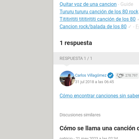
Quitar voz de una cancion
- Guide
Tururu tururu canción de los 80 rock
Tititirititi tititirititi canción de los 80
Cancion rock/balada de los 80
✓
-
F
1 respuesta
RESPUESTA 1 / 1
Carlos Villagómez
278.797
31 jul 2018 a las 06:45
Cómo encontrar canciones sin saber 
Discusiones similares
Cómo se llama una canción d
patricio
-
21 may 2023 a las 02:34