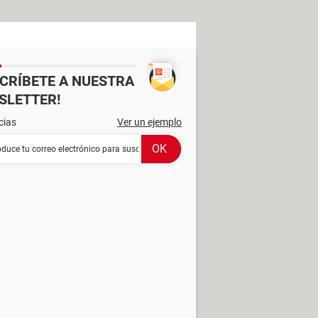
SCRÍBETE A NUESTRA
SLETTER!
cias
Ver un ejemplo