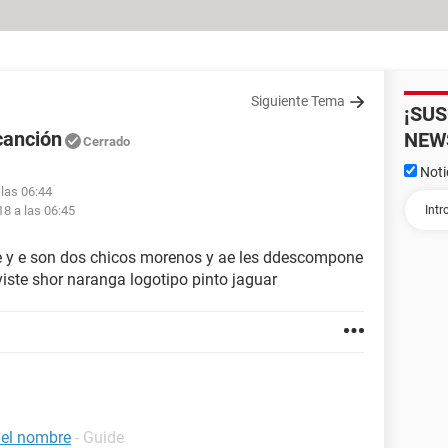
Siguiente Tema
¡SU
canción
NEW
Cerrado
Noti
 las 06:44
18 a las 06:45
re y e son dos chicos morenos y ae les ddescompone
 viste shor naranga logotipo pinto jaguar
 el nombre
- Guide