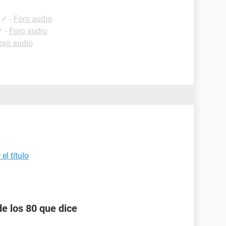
✓
-
Foro audio
✓
-
Foro audio
oro audio
el título
e los 80 que dice