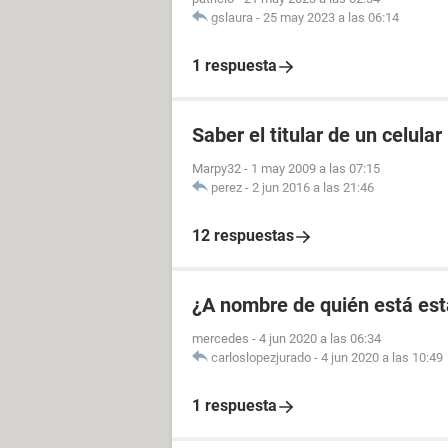
gslaura
-
25 may 2023 a las 06:14
1 respuesta
Saber el titular de un celular
Marpy32
-
1 may 2009 a las 07:15
perez
-
2 jun 2016 a las 21:46
12 respuestas
¿A nombre de quién está est
mercedes
-
4 jun 2020 a las 06:34
carloslopezjurado
-
4 jun 2020 a las 10:49
1 respuesta