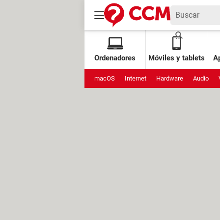
Ordenadores
Móviles y tablets
Ap
macOS
Internet
Hardware
Audio