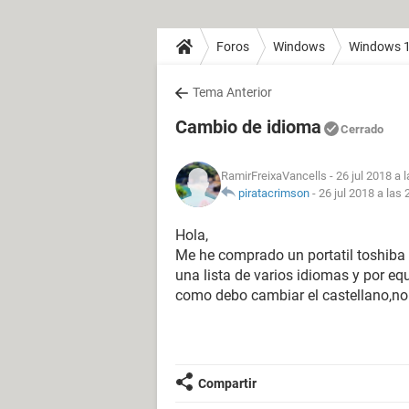
Foros
Windows
Windows 
Tema Anterior
Cambio de idioma
Cerrado
RamirFreixaVancells
- 26 jul 2018 a 
piratacrimson
-
26 jul 2018 a las 
Hola,
Me he comprado un portatil toshiba
una lista de varios idiomas y por eq
como debo cambiar el castellano,no
Compartir