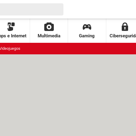
ps e Internet
Multimedia
Gaming
Cibersegurid
Videojuegos