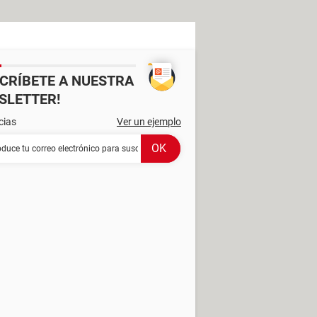
SCRÍBETE A NUESTRA
SLETTER!
cias
Ver un ejemplo