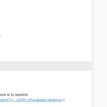
e
os si lo resolvió
/watch?v=_xGOH_pPujs&app=desktop