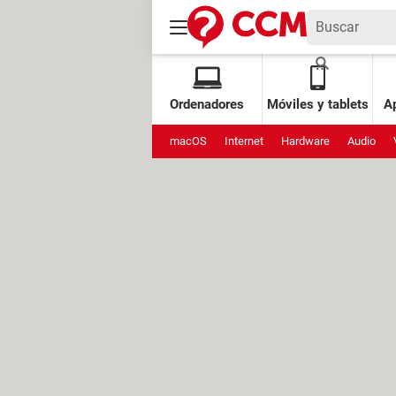
Ordenadores
Móviles y tablets
Ap
macOS
Internet
Hardware
Audio