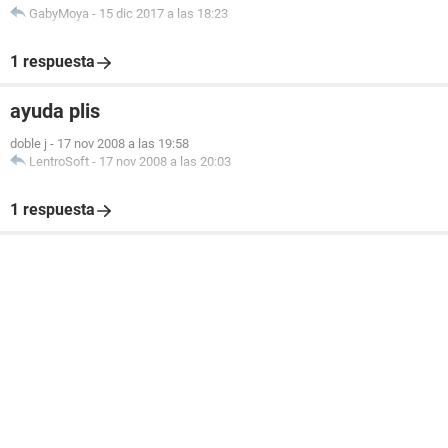
GabyMoya
-
15 dic 2017 a las 18:23
1 respuesta
ayuda plis
doble j
-
17 nov 2008 a las 19:58
LentroSoft
-
17 nov 2008 a las 20:03
1 respuesta