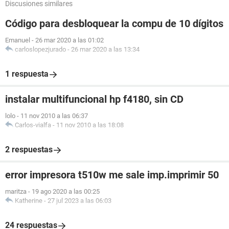
Discusiones similares
Código para desbloquear la compu de 10 dígitos
Emanuel
-
26 mar 2020 a las 01:02
carloslopezjurado
-
26 mar 2020 a las 13:34
1 respuesta
instalar multifuncional hp f4180, sin CD
lolo
-
11 nov 2010 a las 06:37
Carlos-vialfa
-
11 nov 2010 a las 18:08
2 respuestas
error impresora t510w me sale imp.imprimir 50
maritza
-
19 ago 2020 a las 00:25
Katherine
-
27 jul 2023 a las 06:03
24 respuestas