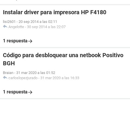
Instalar driver para impresora HP F4180
lisi2601
-
20 sep 2014 a las 02:11
Angelotte
-
30 sep 2014 a las 22:07
1 respuesta
Código para desbloquear una netbook Positivo
BGH
Braian
-
31 mar 2020 a las 01:52
carloslopezjurado
-
31 mar 2020 a las 16:33
1 respuesta