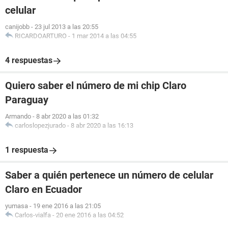
celular
canijobb
-
23 jul 2013 a las 20:55
RICARDOARTURO
-
1 mar 2014 a las 04:55
4 respuestas
Quiero saber el número de mi chip Claro
Paraguay
Armando
-
8 abr 2020 a las 01:32
carloslopezjurado
-
8 abr 2020 a las 16:13
1 respuesta
Saber a quién pertenece un número de celular
Claro en Ecuador
yumasa
-
19 ene 2016 a las 21:05
Carlos-vialfa
-
20 ene 2016 a las 04:52