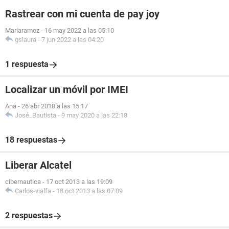
Rastrear con mi cuenta de pay joy
Mariaramoz
-
16 may 2022 a las 05:10
gslaura
-
7 jun 2022 a las 04:20
1 respuesta
Localizar un móvil por IMEI
Ana
-
26 abr 2018 a las 15:17
José_Bautista
-
9 may 2020 a las 22:18
18 respuestas
Liberar Alcatel
cibernautica
-
17 oct 2013 a las 19:09
Carlos-vialfa
-
18 oct 2013 a las 07:09
2 respuestas