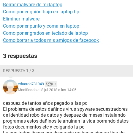
Borrar malware de mi laptop
Como poner guión bajo en laptop hp
Eliminar malware
Como poner punto y coma en laptop
Como poner grados en teclado de laptop
Como borrar a todos mis amigos de facebook
3 respuestas
RESPUESTA 1 / 3
eduardo731949
7
Modificado el 8 jul 2018 a las 14:05
despuez de tantos años pegado a las pc
El problema de estos dañinos virus spyware secuestradores
de identidad robo de datos y despuez de meses instalando
programas estos dañinos te arruinan la vida borrando datos
fotos documentos etc y colgando la pc
Lo que todos tienen por desgracia no hacer ningun tipo de