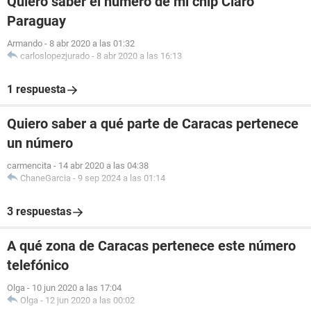
Quiero saber el número de mi chip Claro
Paraguay
Armando
-
8 abr 2020 a las 01:32
carloslopezjurado
-
8 abr 2020 a las 16:13
1 respuesta
Quiero saber a qué parte de Caracas pertenece
un número
carmencita
-
14 abr 2020 a las 04:38
ChaneGarcia
-
9 sep 2024 a las 01:14
3 respuestas
A qué zona de Caracas pertenece este número
telefónico
Olga
-
10 jun 2020 a las 17:04
Olga
-
12 jun 2020 a las 00:02