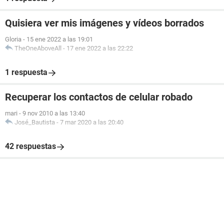
Quisiera ver mis imágenes y vídeos borrados
Gloria
-
15 ene 2022 a las 19:01
TheOneAboveAll
-
17 ene 2022 a las 22:22
1 respuesta
Recuperar los contactos de celular robado
mari
-
9 nov 2010 a las 13:40
José_Bautista
-
7 mar 2020 a las 20:40
42 respuestas