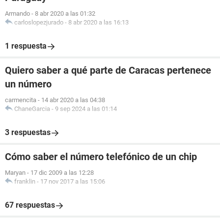
Armando
-
8 abr 2020 a las 01:32
carloslopezjurado
-
8 abr 2020 a las 16:13
1 respuesta
Quiero saber a qué parte de Caracas pertenece
un número
carmencita
-
14 abr 2020 a las 04:38
ChaneGarcia
-
9 sep 2024 a las 01:14
3 respuestas
Cómo saber el número telefónico de un chip
Maryan
-
17 dic 2009 a las 12:28
franklin
-
17 nov 2017 a las 15:06
67 respuestas